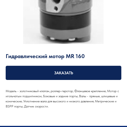
Гидравлический мотор MR 160
ЗАКАЗАТЬ
Модель - золотниковый клапан, роллер-геротор; Фланцевое крепление; Мотор с
игольчатым подшипником; Боковые и задние порты; Валы - прямые, шлицевые и
конические; Уплотнение вала для высокого и низкого давления; Метрические и
BSPP порты; Датчик скорости.