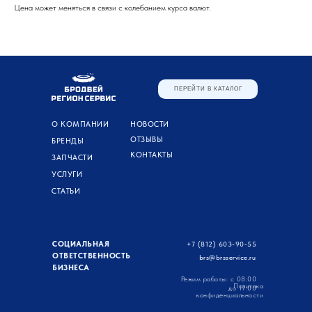
Цена может меняться в связи с колебанием курса валют.
ПЕРЕЙТИ В КАТАЛОГ
О КОМПАНИИ
НОВОСТИ
ОТЗЫВЫ
БРЕНДЫ
КОНТАКТЫ
ЗАПЧАСТИ
УСЛУГИ
СТАТЬИ
СОЦИАЛЬНАЯ
+7 (812) 603-90-55
ОТВЕТСТВЕННОСТЬ
brs@brsservice.ru
БИЗНЕСА
Режим работы: с 08:00
Политика
до 17:00
конфиденциальности