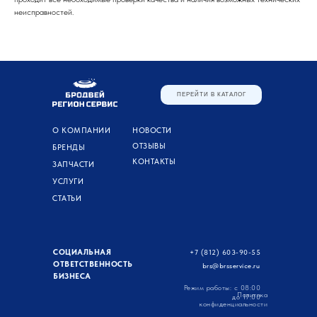
неисправностей.
ПЕРЕЙТИ В КАТАЛОГ
О КОМПАНИИ
НОВОСТИ
ОТЗЫВЫ
БРЕНДЫ
КОНТАКТЫ
ЗАПЧАСТИ
УСЛУГИ
СТАТЬИ
СОЦИАЛЬНАЯ
+7 (812) 603-90-55
ОТВЕТСТВЕННОСТЬ
brs@brsservice.ru
БИЗНЕСА
Режим работы: с 08:00
Политика
до 17:00
конфиденциальности