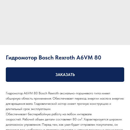
Гидромотор Bosch Rexroth A6VM 80
ЗАКАЗАТЬ
Гидромотор A6VM 80 Bosch Rexroth аксиально-поршневого типа имеет
обширную область применения. Обеспечивает переход энергии масла в энергию
для вращения вала. Гидравлический мотор имеет прочную конструкцию и
длительный срок эксплуатации.
Обеспечивает бесперебойную работу на любом интервале
скоростей. Рабочий объем детали составляет 80 см³. Характеризуется широким
диапазоном управления. Перед тем, как узел будет отправлен покупателю, он
проходит все необходимые проверки качества и наличия возможных технических