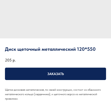
Диск щеточный металлический 120*550
205
р.
ЗАКАЗАТЬ
Щетка дисковая металлическая, по своей конструкции, состоит из обжимного
металлического кольца (сердечника), и щеточного ворса из металлической
проволоки.