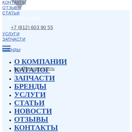
КОНТАКТЫ
ОТЗЫВЫ
СТАТЬИ
ЗАКАЗАТЬ ЗВОНОК
+7 (812) 603 90 55
УСЛУГИ
ЗАПЧАСТИ
БРЕНДЫ
О КОМПАНИИ
КАТАЛОГ
brs@brsservice.ru
ЗАПЧАСТИ
БРЕНДЫ
УСЛУГИ
СТАТЬИ
НОВОСТИ
ОТЗЫВЫ
КОНТАКТЫ