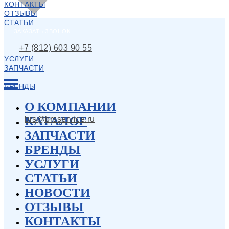
КОНТАКТЫ
ОТЗЫВЫ
СТАТЬИ
ЗАКАЗАТЬ ЗВОНОК
+7 (812) 603 90 55
УСЛУГИ
ЗАПЧАСТИ
БРЕНДЫ
О КОМПАНИИ
КАТАЛОГ
brs@brsservice.ru
ЗАПЧАСТИ
БРЕНДЫ
УСЛУГИ
СТАТЬИ
НОВОСТИ
ОТЗЫВЫ
КОНТАКТЫ