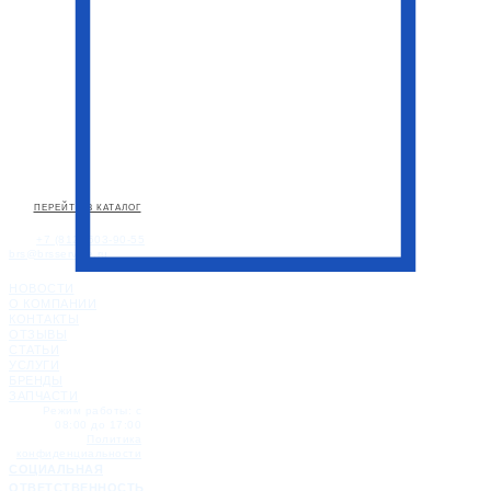
ПЕРЕЙТИ В КАТАЛОГ
+7 (812) 603-90-55
brs@brsservice.ru
НОВОСТИ
О КОМПАНИИ
КОНТАКТЫ
ОТЗЫВЫ
СТАТЬИ
УСЛУГИ
БРЕНДЫ
ЗАПЧАСТИ
Режим работы: с
08:00 до 17:00
Политика
конфиденциальности
СОЦИАЛЬНАЯ
ОТВЕТСТВЕННОСТЬ