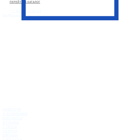
ПЕРЕЙТИ В КАТАЛОГ
+7 (812) 603-90-55
brs@brsservice.ru
НОВОСТИ
О КОМПАНИИ
КОНТАКТЫ
ОТЗЫВЫ
СТАТЬИ
УСЛУГИ
БРЕНДЫ
ЗАПЧАСТИ