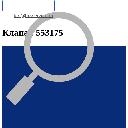
brs@brsservice.ru
Клапан 553175