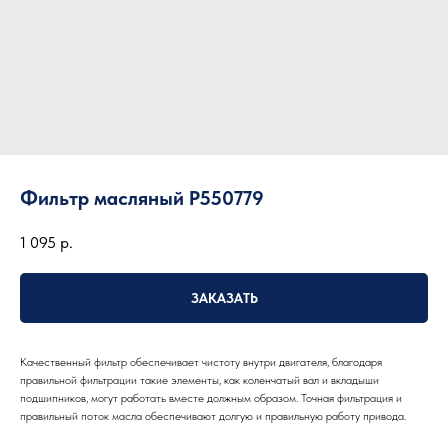
Фильтр масляный P550779
1 095
р.
ЗАКАЗАТЬ
Качественный фильтр обеспечивает чистоту внутри двигателя, благодаря
правильной фильтрации такие элементы, как коленчатый вал и вкладыши
подшипников, могут работать вместе должным образом. Точная фильтрация и
правильный поток масла обеспечивают долгую и правильную работу привода.