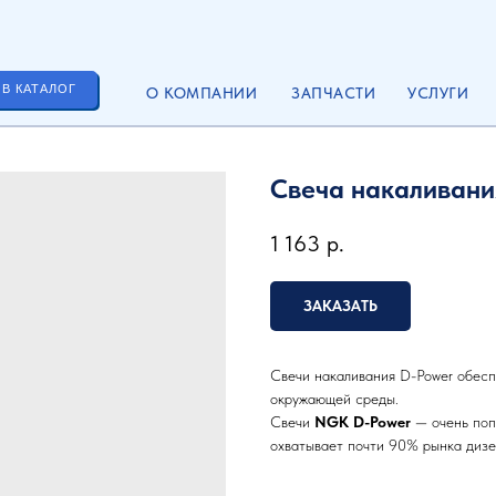
 В КАТАЛОГ
О КОМПАНИИ
ЗАПЧАСТИ
УСЛУГИ
Свеча накаливания
1 163
р.
ЗАКАЗАТЬ
Свечи накаливания
D-Power обесп
окружающей среды.
Свечи
NGK D-Power
— очень попу
охватывает почти 90% рынка дизе